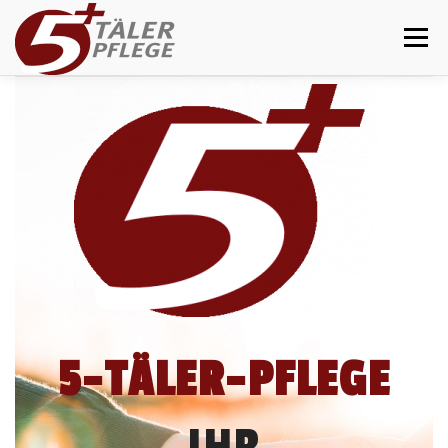
Zum Inhalt springen
Menü
START
ÜBER UNS
LEISTUNGEN
BETREUUNG
KONTAKT
5-TÄLER-PFLEGE
IHR